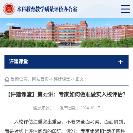
评建课堂
当前位置：
网站首页
->
评建课堂
->
正文
【评建课堂】第32讲：专家如何做准做实入校评估？
信息来源：
发布日期：2024-10-17
入校评估注重突出重点，不要求全面考察、面面俱到，
而是对线上评估问题的印证。做准：专家组紧扣“两类四种”