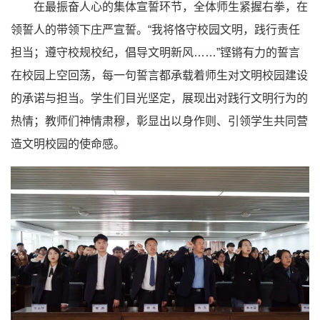
在最振奋人心的集体宣誓环节，全体师生紧握右拳，在
领誓人的带领下庄严宣誓。“我将恪守校园文明，践行责任
担当；遵守校规校纪，倡导文明新风……”铿锵有力的誓言
在校园上空回荡，每一句誓言都承载着师生对文明校园建设
的承诺与担当。学生们目光坚定，展现出对践行文明行为的
热情；教师们神情肃穆，彰显出以身作则、引领学生共同营
造文明校园的使命感。